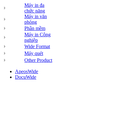
Máy in đa
chức năng
Máy in văn
phòng
Phần mềm
Máy in Công
nghiệp
Wide Format
Máy quét
Other Product
ApeosWide
DocuWide