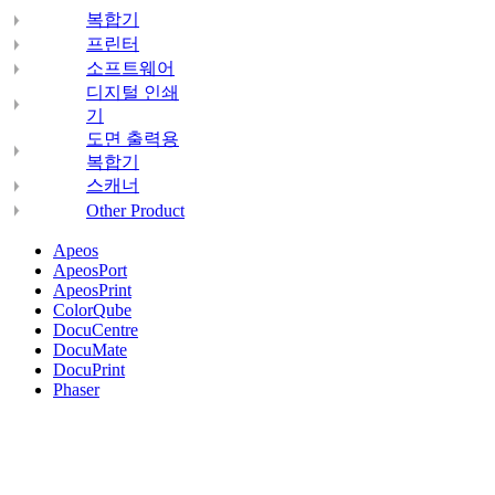
복합기
프린터
소프트웨어
디지털 인쇄
기
도면 출력용
복합기
스캐너
Other Product
Apeos
ApeosPort
ApeosPrint
ColorQube
DocuCentre
DocuMate
DocuPrint
Phaser