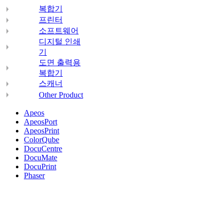
복합기
프린터
소프트웨어
디지털 인쇄
기
도면 출력용
복합기
스캐너
Other Product
Apeos
ApeosPort
ApeosPrint
ColorQube
DocuCentre
DocuMate
DocuPrint
Phaser