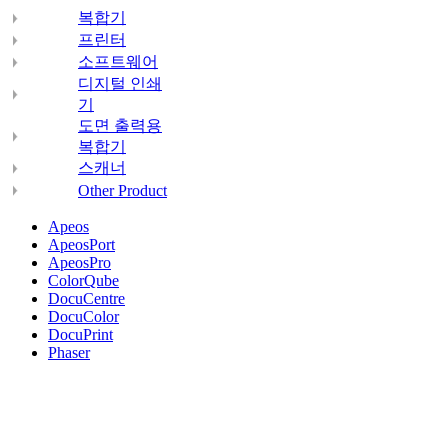
복합기
프린터
소프트웨어
디지털 인쇄
기
도면 출력용
복합기
스캐너
Other Product
Apeos
ApeosPort
ApeosPro
ColorQube
DocuCentre
DocuColor
DocuPrint
Phaser