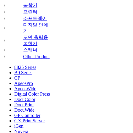
복합기
프린터
소프트웨어
디지털 인쇄
기
도면 출력용
복합기
스캐너
Other Product
8825 Series
B9 Series
CF
ApeosPro
ApeosWide
Digital Color Press
DocuColor
DocuPrint
DocuWide
GP Controller
GX Print Server
iGen
Nuvera