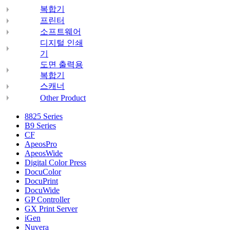
복합기
프린터
소프트웨어
디지털 인쇄
기
도면 출력용
복합기
스캐너
Other Product
8825 Series
B9 Series
CF
ApeosPro
ApeosWide
Digital Color Press
DocuColor
DocuPrint
DocuWide
GP Controller
GX Print Server
iGen
Nuvera