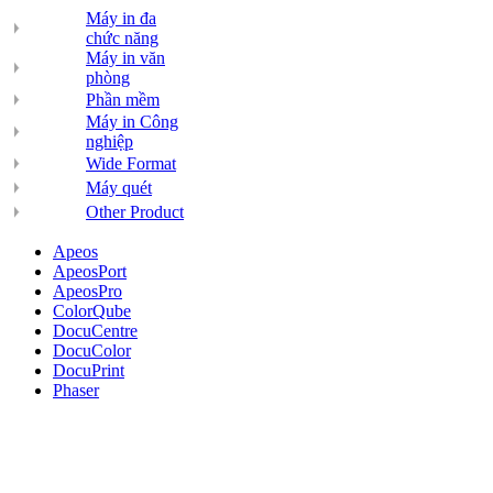
Máy in đa
chức năng
Máy in văn
phòng
Phần mềm
Máy in Công
nghiệp
Wide Format
Máy quét
Other Product
Apeos
ApeosPort
ApeosPro
ColorQube
DocuCentre
DocuColor
DocuPrint
Phaser