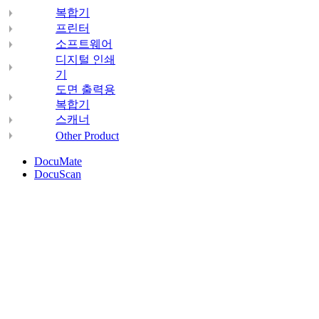
복합기
프린터
소프트웨어
디지털 인쇄
기
도면 출력용
복합기
스캐너
Other Product
DocuMate
DocuScan