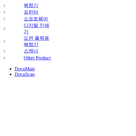
복합기
프린터
소프트웨어
디지털 인쇄
기
도면 출력용
복합기
스캐너
Other Product
DocuMate
DocuScan