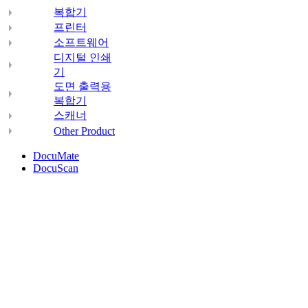
복합기
프린터
소프트웨어
디지털 인쇄
기
도면 출력용
복합기
스캐너
Other Product
DocuMate
DocuScan