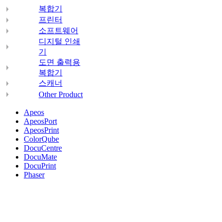
복합기
프린터
소프트웨어
디지털 인쇄
기
도면 출력용
복합기
스캐너
Other Product
Apeos
ApeosPort
ApeosPrint
ColorQube
DocuCentre
DocuMate
DocuPrint
Phaser