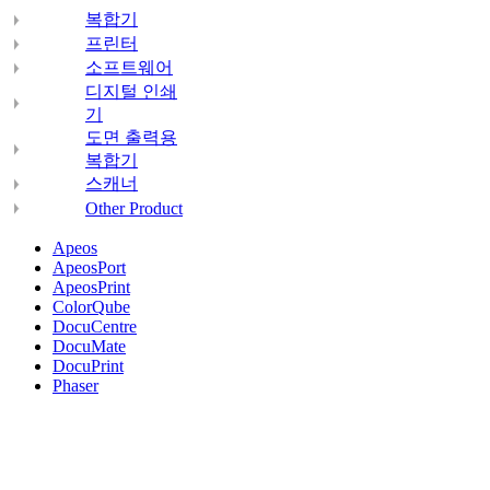
복합기
프린터
소프트웨어
디지털 인쇄
기
도면 출력용
복합기
스캐너
Other Product
Apeos
ApeosPort
ApeosPrint
ColorQube
DocuCentre
DocuMate
DocuPrint
Phaser