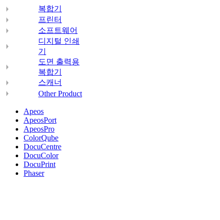
복합기
프린터
소프트웨어
디지털 인쇄
기
도면 출력용
복합기
스캐너
Other Product
Apeos
ApeosPort
ApeosPro
ColorQube
DocuCentre
DocuColor
DocuPrint
Phaser