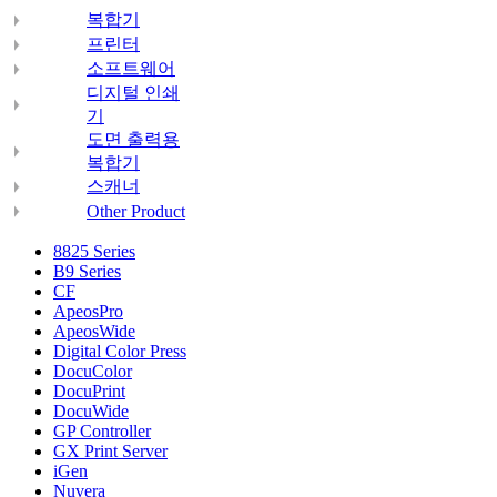
복합기
프린터
소프트웨어
디지털 인쇄
기
도면 출력용
복합기
스캐너
Other Product
8825 Series
B9 Series
CF
ApeosPro
ApeosWide
Digital Color Press
DocuColor
DocuPrint
DocuWide
GP Controller
GX Print Server
iGen
Nuvera