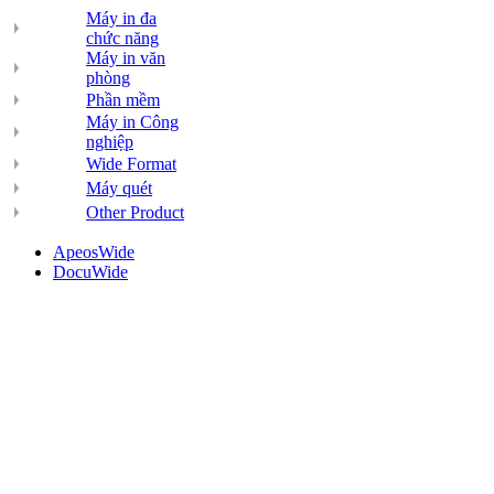
Máy in đa
chức năng
Máy in văn
phòng
Phần mềm
Máy in Công
nghiệp
Wide Format
Máy quét
Other Product
ApeosWide
DocuWide