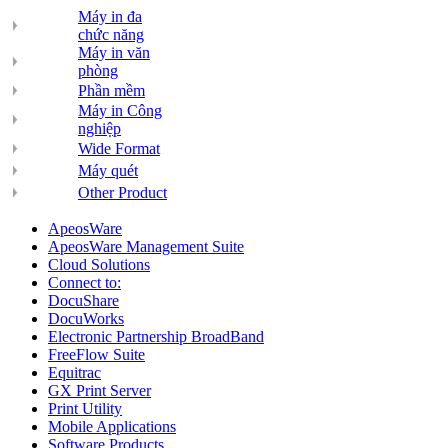
Máy in đa
chức năng
Máy in văn
phòng
Phần mềm
Máy in Công
nghiệp
Wide Format
Máy quét
Other Product
ApeosWare
ApeosWare Management Suite
Cloud Solutions
Connect to:
DocuShare
DocuWorks
Electronic Partnership BroadBand
FreeFlow Suite
Equitrac
GX Print Server
Print Utility
Mobile Applications
Software Products