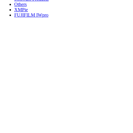
Others
XMPie
FUJIFILM IWpro