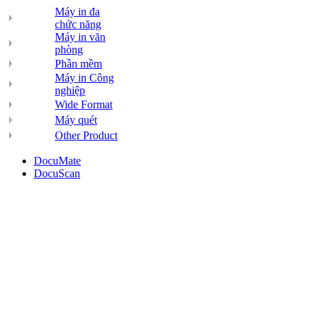
Máy in đa
chức năng
Máy in văn
phòng
Phần mềm
Máy in Công
nghiệp
Wide Format
Máy quét
Other Product
DocuMate
DocuScan