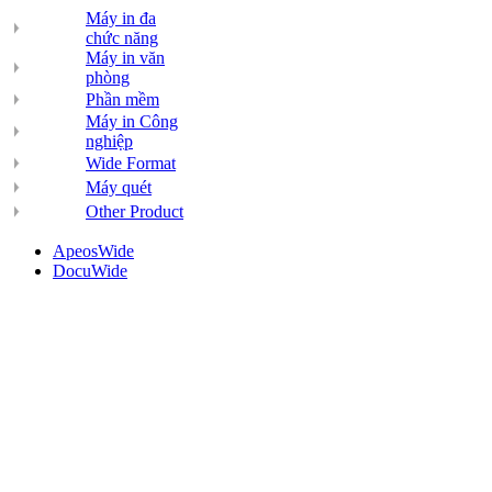
Máy in đa
chức năng
Máy in văn
phòng
Phần mềm
Máy in Công
nghiệp
Wide Format
Máy quét
Other Product
ApeosWide
DocuWide