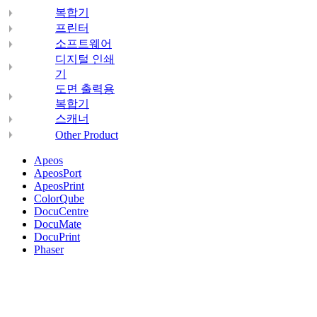
복합기
프린터
소프트웨어
디지털 인쇄
기
도면 출력용
복합기
스캐너
Other Product
Apeos
ApeosPort
ApeosPrint
ColorQube
DocuCentre
DocuMate
DocuPrint
Phaser