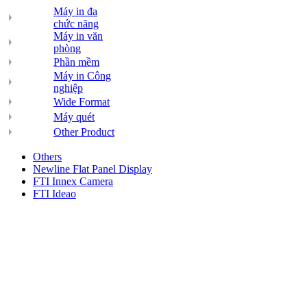
Máy in đa
chức năng
Máy in văn
phòng
Phần mềm
Máy in Công
nghiệp
Wide Format
Máy quét
Other Product
Others
Newline Flat Panel Display
FTI Innex Camera
FTI Ideao