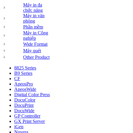
Máy in đa
chức năng
Máy in văn
phòng
Phần mềm
Máy in Công
nghiệp
Wide Format
Máy quét
Other Product
8825 Series
B9 Series
CF
ApeosPro
ApeosWide
Digital Color Press
DocuColor
DocuPrint
DocuWide
GP Controller
GX Print Server
iGen
Nuvera