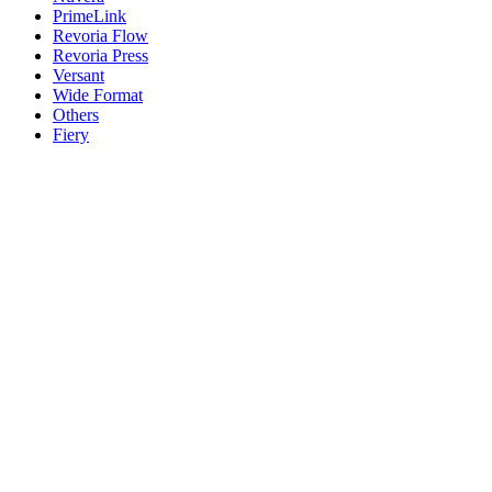
PrimeLink
Revoria Flow
Revoria Press
Versant
Wide Format
Others
Fiery