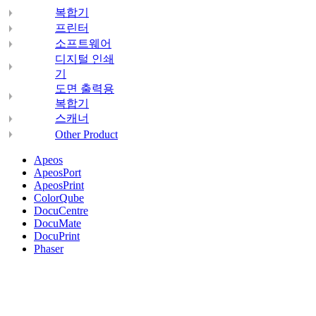
복합기
프린터
소프트웨어
디지털 인쇄
기
도면 출력용
복합기
스캐너
Other Product
Apeos
ApeosPort
ApeosPrint
ColorQube
DocuCentre
DocuMate
DocuPrint
Phaser