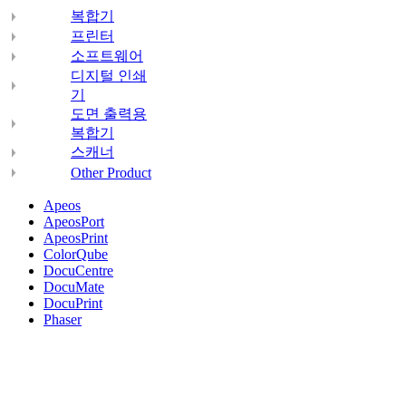
복합기
프린터
소프트웨어
디지털 인쇄
기
도면 출력용
복합기
스캐너
Other Product
Apeos
ApeosPort
ApeosPrint
ColorQube
DocuCentre
DocuMate
DocuPrint
Phaser