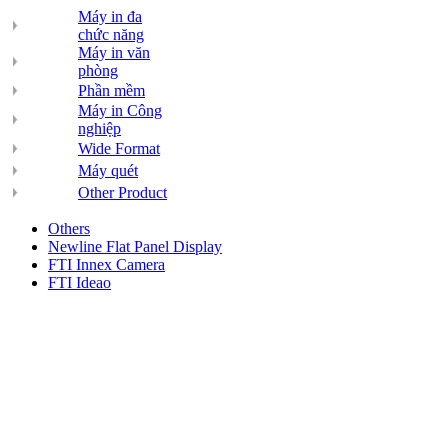
Máy in đa
chức năng
Máy in văn
phòng
Phần mềm
Máy in Công
nghiệp
Wide Format
Máy quét
Other Product
Others
Newline Flat Panel Display
FTI Innex Camera
FTI Ideao