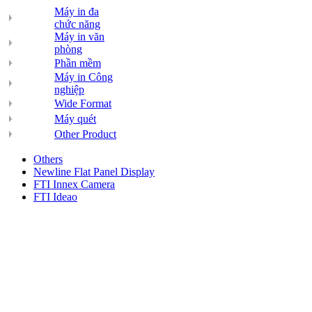
Máy in đa
chức năng
Máy in văn
phòng
Phần mềm
Máy in Công
nghiệp
Wide Format
Máy quét
Other Product
Others
Newline Flat Panel Display
FTI Innex Camera
FTI Ideao