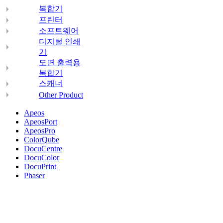
복합기
프린터
소프트웨어
디지털 인쇄
기
도면 출력용
복합기
스캐너
Other Product
Apeos
ApeosPort
ApeosPro
ColorQube
DocuCentre
DocuColor
DocuPrint
Phaser