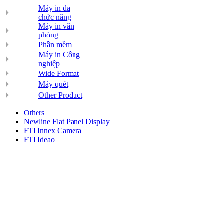
Máy in đa
chức năng
Máy in văn
phòng
Phần mềm
Máy in Công
nghiệp
Wide Format
Máy quét
Other Product
Others
Newline Flat Panel Display
FTI Innex Camera
FTI Ideao