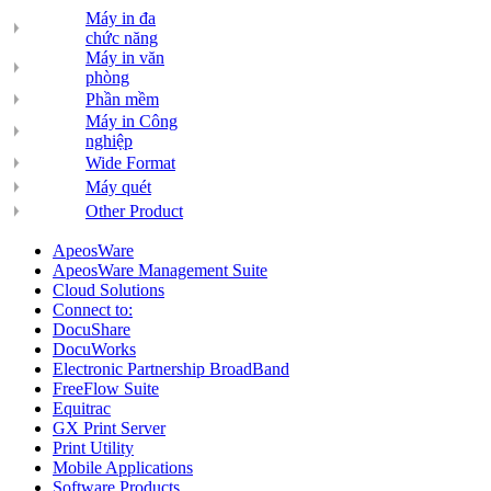
Máy in đa
chức năng
Máy in văn
phòng
Phần mềm
Máy in Công
nghiệp
Wide Format
Máy quét
Other Product
ApeosWare
ApeosWare Management Suite
Cloud Solutions
Connect to:
DocuShare
DocuWorks
Electronic Partnership BroadBand
FreeFlow Suite
Equitrac
GX Print Server
Print Utility
Mobile Applications
Software Products