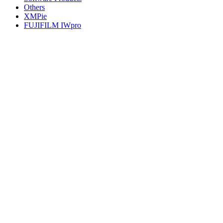
Others
XMPie
FUJIFILM IWpro