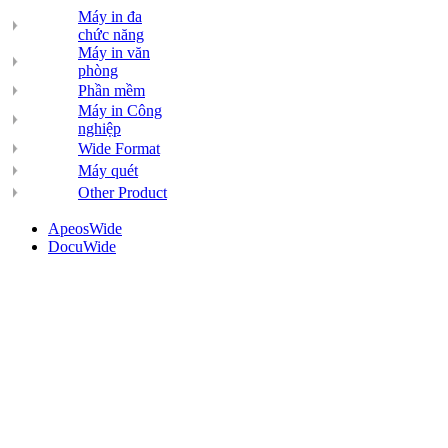
Máy in đa
chức năng
Máy in văn
phòng
Phần mềm
Máy in Công
nghiệp
Wide Format
Máy quét
Other Product
ApeosWide
DocuWide