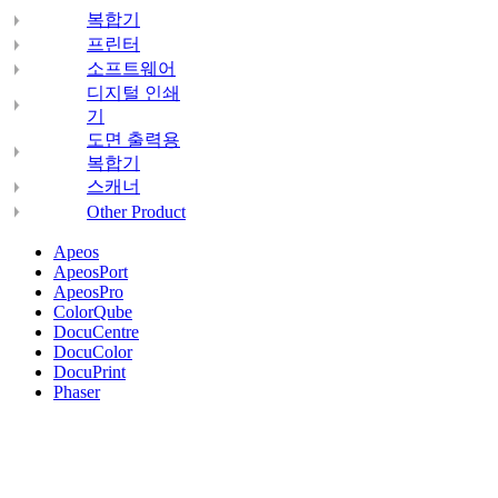
복합기
프린터
소프트웨어
디지털 인쇄
기
도면 출력용
복합기
스캐너
Other Product
Apeos
ApeosPort
ApeosPro
ColorQube
DocuCentre
DocuColor
DocuPrint
Phaser