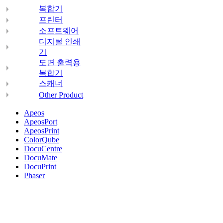
복합기
프린터
소프트웨어
디지털 인쇄
기
도면 출력용
복합기
스캐너
Other Product
Apeos
ApeosPort
ApeosPrint
ColorQube
DocuCentre
DocuMate
DocuPrint
Phaser