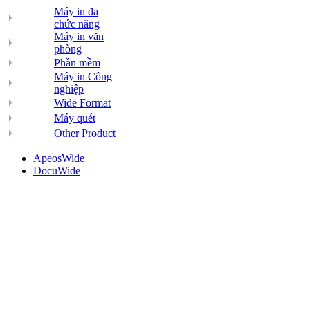
Máy in đa
chức năng
Máy in văn
phòng
Phần mềm
Máy in Công
nghiệp
Wide Format
Máy quét
Other Product
ApeosWide
DocuWide