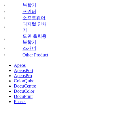
복합기
프린터
소프트웨어
디지털 인쇄
기
도면 출력용
복합기
스캐너
Other Product
Apeos
ApeosPort
ApeosPro
ColorQube
DocuCentre
DocuColor
DocuPrint
Phaser