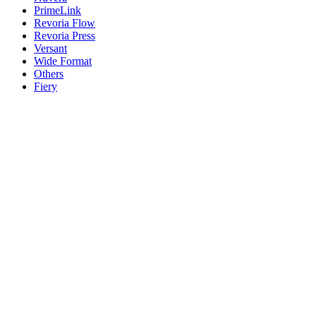
PrimeLink
Revoria Flow
Revoria Press
Versant
Wide Format
Others
Fiery