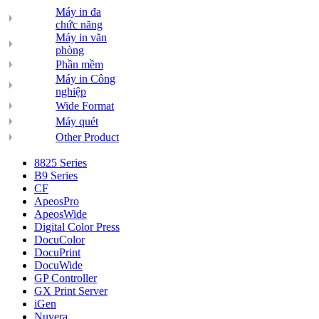
Máy in đa
chức năng
Máy in văn
phòng
Phần mềm
Máy in Công
nghiệp
Wide Format
Máy quét
Other Product
8825 Series
B9 Series
CF
ApeosPro
ApeosWide
Digital Color Press
DocuColor
DocuPrint
DocuWide
GP Controller
GX Print Server
iGen
Nuvera