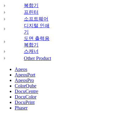
복합기
프린터
소프트웨어
디지털 인쇄
기
도면 출력용
복합기
스캐너
Other Product
Apeos
ApeosPort
ApeosPro
ColorQube
DocuCentre
DocuColor
DocuPrint
Phaser