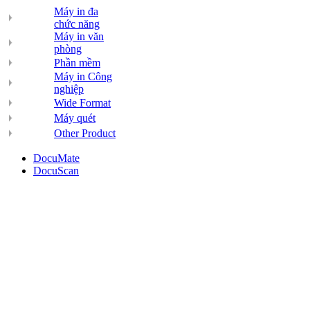
Máy in đa
chức năng
Máy in văn
phòng
Phần mềm
Máy in Công
nghiệp
Wide Format
Máy quét
Other Product
DocuMate
DocuScan