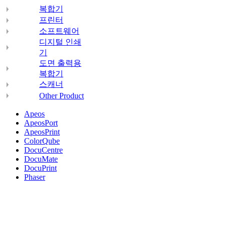
복합기
프린터
소프트웨어
디지털 인쇄
기
도면 출력용
복합기
스캐너
Other Product
Apeos
ApeosPort
ApeosPrint
ColorQube
DocuCentre
DocuMate
DocuPrint
Phaser