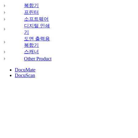
복합기
프린터
소프트웨어
디지털 인쇄
기
도면 출력용
복합기
스캐너
Other Product
DocuMate
DocuScan