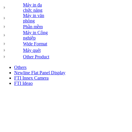
Máy in đa
chức năng
Máy in văn
phòng
Phần mềm
Máy in Công
nghiệp
Wide Format
Máy quét
Other Product
Others
Newline Flat Panel Display
FTI Innex Camera
FTI Ideao