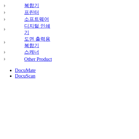
복합기
프린터
소프트웨어
디지털 인쇄
기
도면 출력용
복합기
스캐너
Other Product
DocuMate
DocuScan