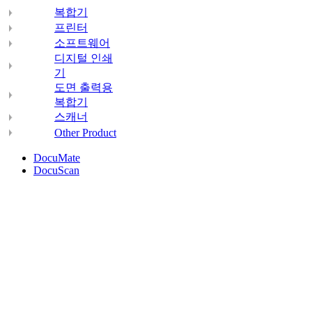
복합기
프린터
소프트웨어
디지털 인쇄
기
도면 출력용
복합기
스캐너
Other Product
DocuMate
DocuScan