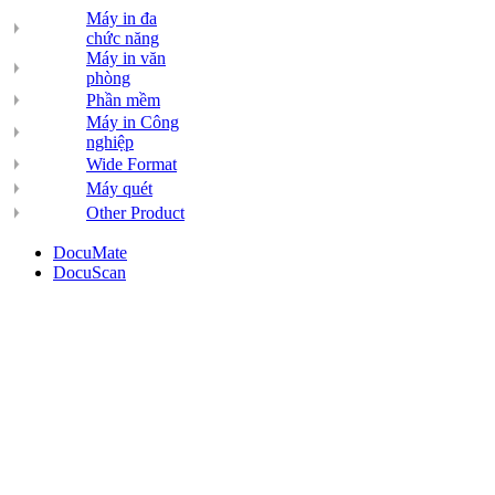
Máy in đa
chức năng
Máy in văn
phòng
Phần mềm
Máy in Công
nghiệp
Wide Format
Máy quét
Other Product
DocuMate
DocuScan