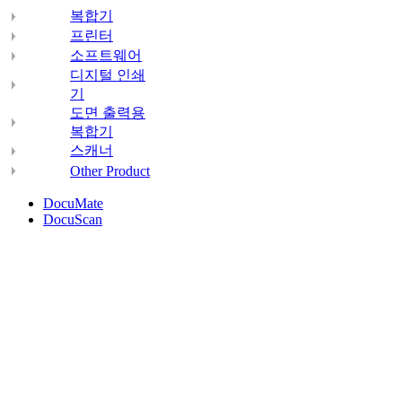
복합기
프린터
소프트웨어
디지털 인쇄
기
도면 출력용
복합기
스캐너
Other Product
DocuMate
DocuScan