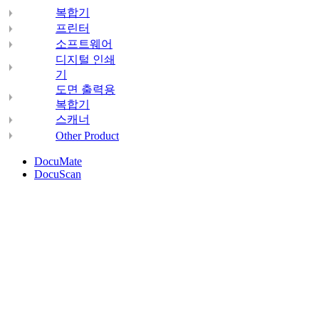
복합기
프린터
소프트웨어
디지털 인쇄
기
도면 출력용
복합기
스캐너
Other Product
DocuMate
DocuScan