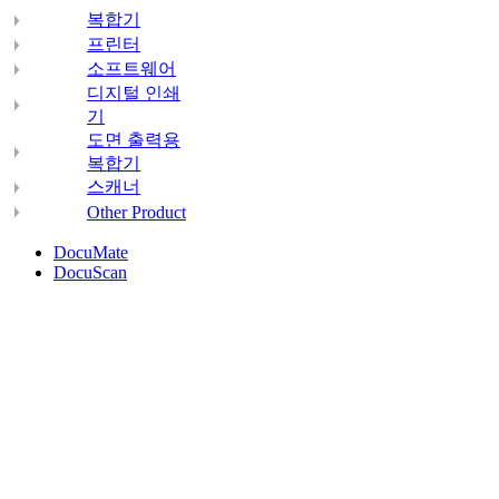
복합기
프린터
소프트웨어
디지털 인쇄
기
도면 출력용
복합기
스캐너
Other Product
DocuMate
DocuScan