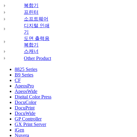
복합기
프린터
소프트웨어
디지털 인쇄
기
도면 출력용
복합기
스캐너
Other Product
8825 Series
B9 Series
CF
ApeosPro
ApeosWide
Digital Color Press
DocuColor
DocuPrint
DocuWide
GP Controller
GX Print Server
iGen
Nuvera