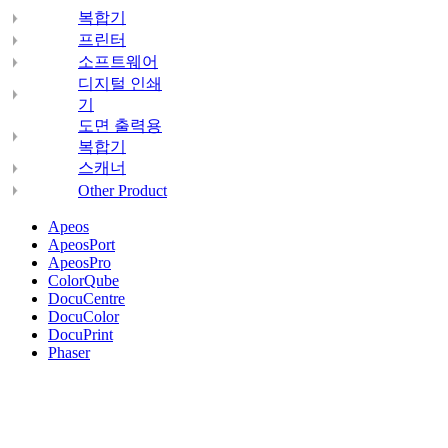
복합기
프린터
소프트웨어
디지털 인쇄
기
도면 출력용
복합기
스캐너
Other Product
Apeos
ApeosPort
ApeosPro
ColorQube
DocuCentre
DocuColor
DocuPrint
Phaser