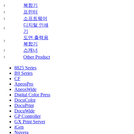
복합기
프린터
소프트웨어
디지털 인쇄
기
도면 출력용
복합기
스캐너
Other Product
8825 Series
B9 Series
CF
ApeosPro
ApeosWide
Digital Color Press
DocuColor
DocuPrint
DocuWide
GP Controller
GX Print Server
iGen
Nuvera