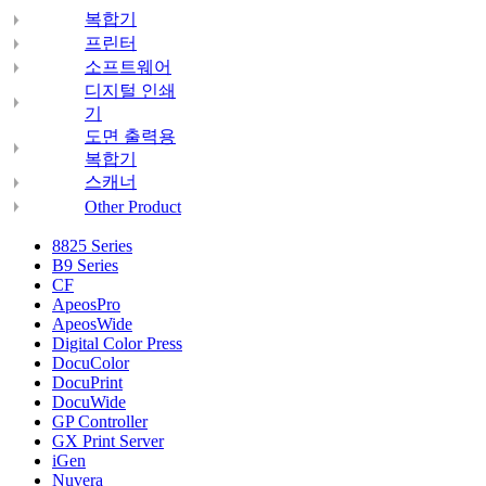
복합기
프린터
소프트웨어
디지털 인쇄
기
도면 출력용
복합기
스캐너
Other Product
8825 Series
B9 Series
CF
ApeosPro
ApeosWide
Digital Color Press
DocuColor
DocuPrint
DocuWide
GP Controller
GX Print Server
iGen
Nuvera