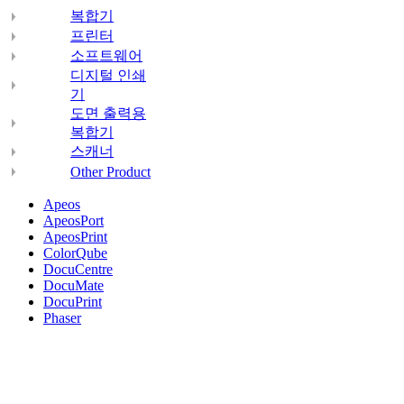
복합기
프린터
소프트웨어
디지털 인쇄
기
도면 출력용
복합기
스캐너
Other Product
Apeos
ApeosPort
ApeosPrint
ColorQube
DocuCentre
DocuMate
DocuPrint
Phaser